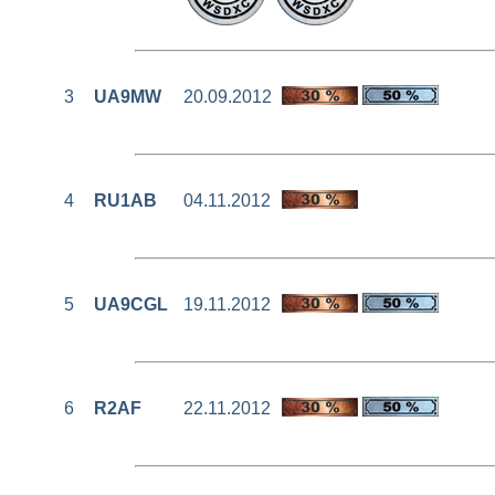
3
UA9MW
20.09.2012
4
RU1AB
04.11.2012
5
UA9CGL
19.11.2012
6
R2AF
22.11.2012